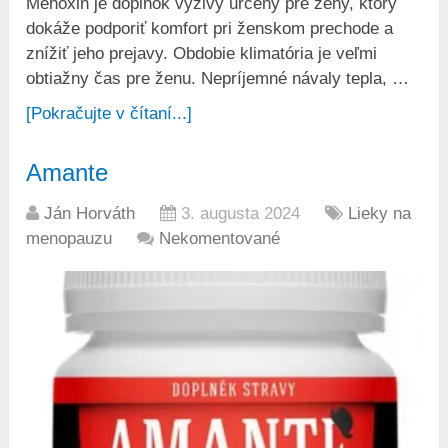
Menoxin je doplnok výživy určený pre ženy, ktorý
dokáže podporiť komfort pri ženskom prechode a
znížiť jeho prejavy. Obdobie klimatória je veľmi
obtiažny čas pre ženu. Nepríjemné návaly tepla, …
[Pokračujte v čítaní...]
Amante
Ján Horváth
3. augusta 2024
Lieky na
menopauzu
Nekomentované