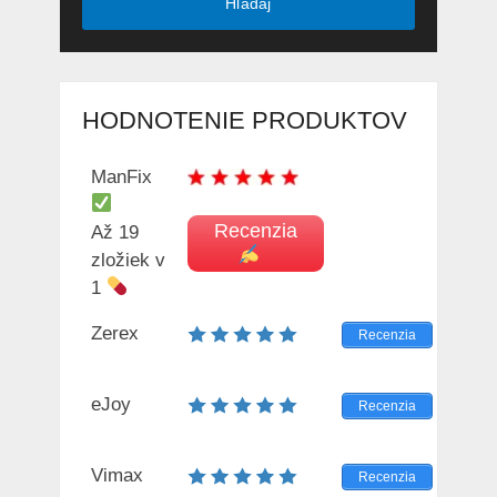
Hľadaj
HODNOTENIE PRODUKTOV
ManFix
Recenzia
Až 19
zložiek v
1
Zerex
Recenzia
eJoy
Recenzia
Vimax
Recenzia